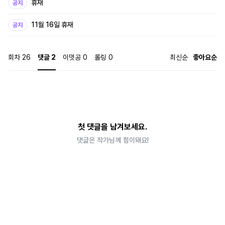
휴재
공지
11월 16일 휴재
공지
회차
26
댓글
2
이멋공
0
롤링
0
최신순
좋아요순
첫 댓글을 남겨보세요.
댓글은 작가님께 힘이돼요!