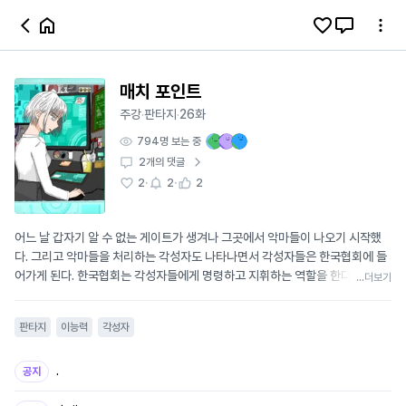
매치 포인트
주강
판타지
26화
·
·
794
명 보는 중
2
개의 댓글
·
·
2
2
2
어느 날 갑자기 알 수 없는 게이트가 생겨나 그곳에서 악마들이 나오기 시작했
다. 그리고 악마들을 처리하는 각성자도 나타나면서 각성자들은 한국협회에 들
어가게 된다. 한국협회는 각성자들에게 명령하고 지휘하는 역할을 한다. 하지만
...더보기
골칫덩어리 중 하나인 미등록자, 각성을 하였으나 공식적으로 협회에 알리지 않
은상태. 그게 바로 주인공 이유나 이다
판타지
이능력
각성자
.
공지