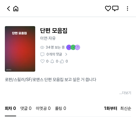
단편 모음집
이연
자유
·
34
명 보는 중
0
개의 댓글
·
·
0
0
0
로판/스릴러/SF/로맨스 단편 모음집 보고 싶은 거 씁니다
...더보기
회차
0
댓글
0
이멋공
0
롤링
0
1화부터
최신순