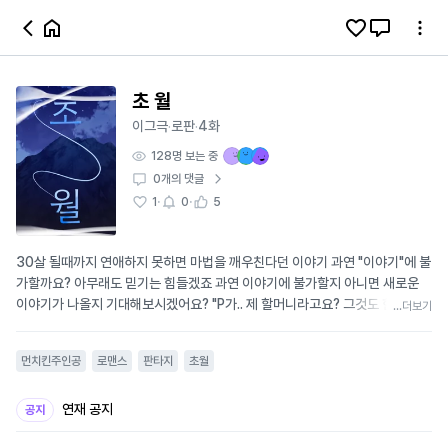
초 월
이그극
로판
4화
·
·
128
명 보는 중
0
개의 댓글
·
·
1
0
5
30살 될때까지 연애하지 못하면 마법을 깨우친다던 이야기 과연 "이야기"에 불
가할까요? 아무래도 믿기는 힘들겠죠 과연 이야기에 불가할지 아니면 새로운
이야기가 나올지 기대해보시겠어요? "P가.. 제 할머니라고요? 그것도 한 나라
...더보기
의 왕이요?!" "아뇨아뇨! 완전 무리에요 무리!"
먼치킨주인공
로맨스
판타지
초월
연재 공지
공지