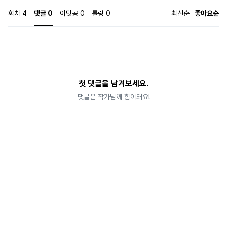
회차
4
댓글
0
이멋공
0
롤링
0
최신순
좋아요순
첫 댓글을 남겨보세요.
댓글은 작가님께 힘이돼요!