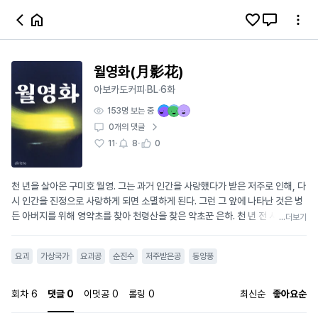
월영화(月影花)
아보카도커피
BL
6화
·
·
153
명 보는 중
0
개의 댓글
·
·
11
8
0
천 년을 살아온 구미호 월영. 그는 과거 인간을 사랑했다가 받은 저주로 인해, 다
시 인간을 진정으로 사랑하게 되면 소멸하게 된다. 그런 그 앞에 나타난 것은 병
든 아버지를 위해 영약초를 찾아 천령산을 찾은 약초꾼 은하. 천 년 전 사랑했던
...더보기
연인과 똑같은 얼굴을 한 은하를 본 월영은 다가오는 운명을 거부하며 그를 내
쫓으려 하지만, 포기하지 않는 은하의 순수함에 점점 마음이 흔들리기 시작한
요괴
가상국가
요괴공
순진수
저주받은공
동양풍
다. 사랑하면 죽음이고, 사랑하지 않으면 후회인 잔혹한 선택 앞에서, 두 사람은
과연 어떤 결말을 맞이하게 될까? "이번에도... 너를 지킬 수 없을까?" *** 공 -
월영(月影) 월영은 천 년을 살아온 구미호로, 은빛 머리카락과 차가운 금색 눈
회차
6
댓글
0
이멋공
0
롤링
0
최신순
좋아요순
동자, 창백한 피부를 가진 아름답고 신비로운 외모를 지녔다. 겉으로는 냉철하