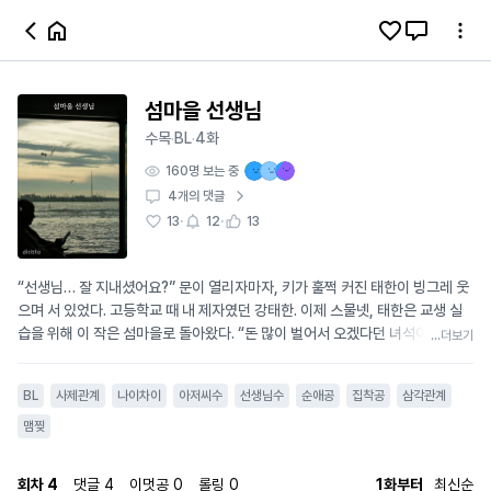
섬마을 선생님
수목
BL
4화
·
·
160
명 보는 중
4
개의 댓글
·
·
13
12
13
“선생님… 잘 지내셨어요?” 문이 열리자마자, 키가 훌쩍 커진 태한이 빙그레 웃
으며 서 있었다. 고등학교 때 내 제자였던 강태한. 이제 스물넷, 태한은 교생 실
습을 위해 이 작은 섬마을로 돌아왔다. “돈 많이 벌어서 오겠다던 녀석이… 교생
...더보기
이 돼서 돌아올 줄은 몰랐네.” 지한은 문을 열어주면서도 속으로 숨을 삼켰다. 섬
마을 고등학교 체육 교생이 된 태한. 지낼 곳이 없다며, 지한의 집에서 교생 기간
BL
사제관계
나이차이
아저씨수
선생님수
순애공
집착공
삼각관계
동안만 신세를 지겠다고 했다. 섬은 좁다. 빈집도 거의 없고, 여관은 이미 오래전
에 문을 닫았다. 결국 지한은 어쩔 수 없이 고개를 끄덕였다. “…교생 끝날 때까
맴찢
지만이야.” 고등학교 때부터 지한을 유독 잘 따르던 그 애였다. “선생님.” 태한은
어느 날, 뒤에서 낮게 속삭였다. “선생님도... 저 보고 싶으셨죠?” 심장이 덜컥 내
회차
4
댓글
4
이멋공
0
롤링
0
1화부터
최신순