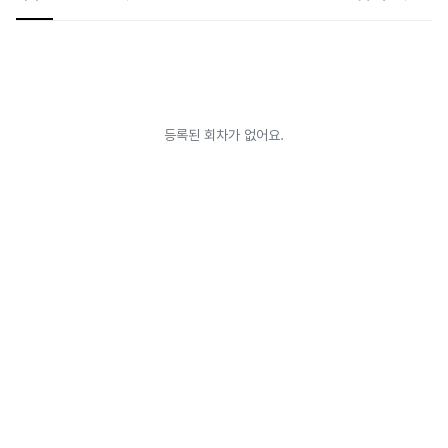
려앉는 순간이었다. 그리고 그날 밤, 작은 섬의 외딴 집에서, 지한은 오랜만에 내
몸이 떨리는 걸 느꼈다. “태한아… 읏… 안돼...” “이제는 선생님 놓치기 싫어요.”
등록된 회차가 없어요.