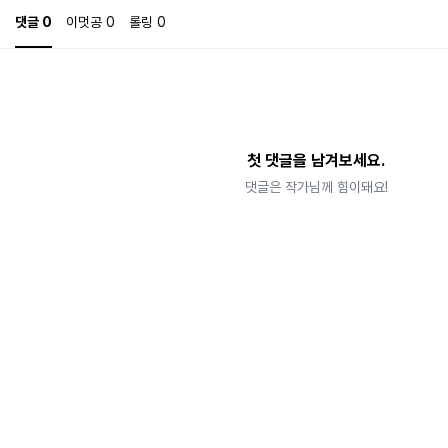
을 타고 올라와 아찔한 감각이 머리를 울렸다. 제국 베카론은 오늘로 멸망할 것이며 자신
1
댓글
0
이멋공
0
롤링
0
 표지_ AI 제작
첫 댓글을 남겨보세요.
댓글은 작가님께 힘이돼요!