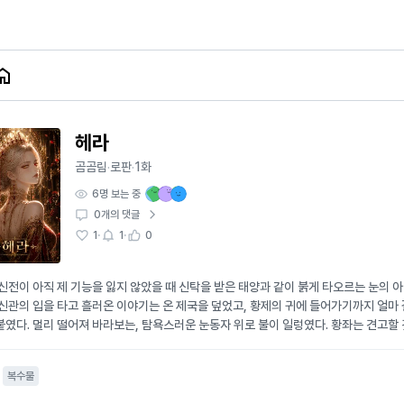
헤라
곰곰림
로판
1화
·
·
6
명 보는 중
0
개의 댓글
·
·
1
1
0
 신전이 아직 제 기능을 잃지 않았을 때 신탁을 받은 태양과 같이 붉게 타오르는 눈의 아
 신관의 입을 타고 흘러온 이야기는 온 제국을 덮었고, 황제의 귀에 들어가기까지 얼마
붙였다. 멀리 떨어져 바라보는, 탐욕스러운 눈동자 위로 불이 일렁였다. 황좌는 견고할 
멈춰 섰다. 살짝 감겼다 뜨이는 눈동자가 어느샌가 붉게 타오르고 있었다. 마치 아침을
고 선명한 색으로. 병사들의 눈이 커지더니 이내 시선을 교환했다. 신경쓰지 않고 여
복수물
 걸음걸이에 흩어졌으나 그녀는 예법 따위는 모르는 사람처럼 곧은 발걸음으로 황좌 앞
좌 끝에는 더없이 사랑스럽다는 듯 자신을 바라보는 황제가 앉아 있다. 이 순간을 얼