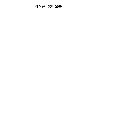
은 모든 것을 태우는 화살이 될 것이다.
최신순
좋아요순