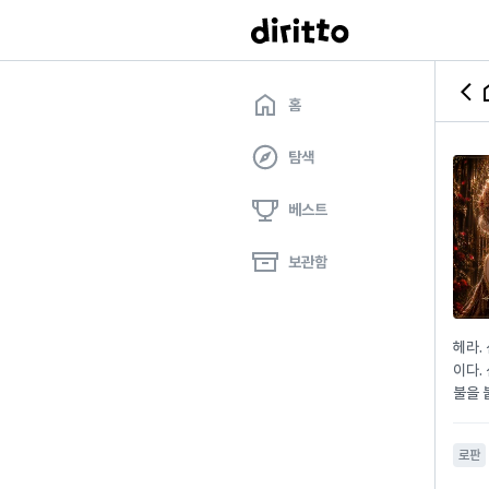
홈
탐색
베스트
보관함
헤라.
이다.
불을 
에서 
찬란하
로판
천들이
른 황