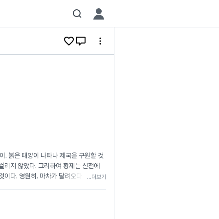
이. 붉은 태양이 나타나 제국을 구원할 것
 걸리지 않았다. 그리하여 황제는 신전에
것이다. 영원히. 마차가 달려오다 성문 앞
...더보기
 여는 여명같기도, 타오르는 노을같기도 한
인은 성문을 지났다. 하늘거리는 붉고 하얀
까지 걸어 나갔다. 마침내 시선이 다다
마나 기다려왔던가. 등줄기부터 시작된 소름