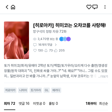
[히로아카] 히미코는 오챠코를 사랑해!
방구석의 정령
자유
72화
·
·
3,470
명 보는 중
16
개의 댓글
·
·
130
73
205
토가 히미코/회귀/유에이 2학년 토가/백합/토가우라/오리캐 다수 출연/갱생성
장물/원작 대파괴 "지, 진짜로 싸울 거야...?" "네. 왜요?" "아니... 그럴 수도 있겠
지... 일반과라고 안 봐줄 거니까...!" 눈앞의 남학생, 리부 코우키는 영 좋지만은
...더보기
않아 보이는 표정으로 경기 시작 신호가 끝나자마자 개성을 썼다. "가라, G의 군
단...!" 경기장 이곳저곳, 어디에 있는지도 모를 틈을 통해 하나둘씩 모습을 드러
히로아카
나히아
토가우라
GL
패러디
내는 수많은 바퀴벌레 무리에 남아있던 관객들도 혐오감이 가득 담긴 신음을 뱉
거나 고개를 돌렸다. "리부 코우키. 개성은 아까 말했듯 바퀴벌레 조종... 혹시 모
르니 다시 한번 말해두마. 참고로 입시 때에도 성적은 상위권이었지. 바퀴벌레
회차
72
댓글
16
이멋공
0
롤링
0
1화부터
최신순
가 기기들을 전부 갉아 먹었으니." 토가를 배려해 이레이저 헤드가 1회전에 이어