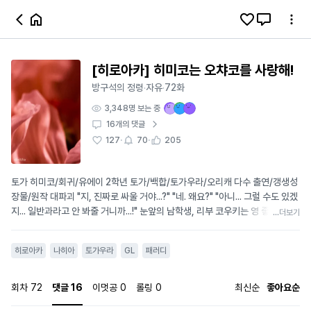
[히로아카] 히미코는 오챠코를 사랑해!
방구석의 정령
자유
72화
·
·
3,348
명 보는 중
16
개의 댓글
·
·
127
70
205
토가 히미코/회귀/유에이 2학년 토가/백합/토가우라/오리캐 다수 출연/갱생성
장물/원작 대파괴 "지, 진짜로 싸울 거야...?" "네. 왜요?" "아니... 그럴 수도 있겠
지... 일반과라고 안 봐줄 거니까...!" 눈앞의 남학생, 리부 코우키는 영 좋지만은
...더보기
않아 보이는 표정으로 경기 시작 신호가 끝나자마자 개성을 썼다. "가라, G의 군
단...!" 경기장 이곳저곳, 어디에 있는지도 모를 틈을 통해 하나둘씩 모습을 드러
히로아카
나히아
토가우라
GL
패러디
내는 수많은 바퀴벌레 무리에 남아있던 관객들도 혐오감이 가득 담긴 신음을 뱉
거나 고개를 돌렸다. "리부 코우키. 개성은 아까 말했듯 바퀴벌레 조종... 혹시 모
르니 다시 한번 말해두마. 참고로 입시 때에도 성적은 상위권이었지. 바퀴벌레
회차
72
댓글
16
이멋공
0
롤링
0
최신순
좋아요순
가 기기들을 전부 갉아 먹었으니." 토가를 배려해 이레이저 헤드가 1회전에 이어