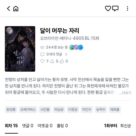
달이 머무는 자리
오브라이언-베타니-4905
BL
15화
·
·
244
명 보는 중
0
개의 댓글
·
·
7
5
0
전쟁의 상처를 안고 살아가는 황자 유명. 사막 전선에서 목숨을 잃을 뻔한 그는
한 남자를 만나게 된다. 하지만 전쟁이 끝난 뒤 그는 화천제국에 바쳐진 볼모가
되어 황궁에 들어오고, 두 사람은 다시 만나게 된다. 한편 황궁 깊숙한 곳에서는
...더보기
죽은 태자비의 비밀, 그리고 흑림에 얽힌 오래된 진실이 서서히 모습을 드러낸
다. 제국의 운명과 황실의 음모 속에서, 유명은 황자로서의 책임과 한 사람을 향
동양풍
오메가버스
사건물
미남공
다정공
미인수
능력수
재회물
한 마음 사이에서 갈등하게 된다. - 달은 밤하늘을 떠나지 못한다. 하지만 나는
언젠가, 당신을 위해 그 운명조차 거스를 생각이었다. 황실의 비밀과 운명에 맞
서는 두 사람의 서정 로맨스 판타지. 표지 디자인 AI생성이미지
회차
15
댓글
0
이멋공
0
롤링
0
1화부터
최신순