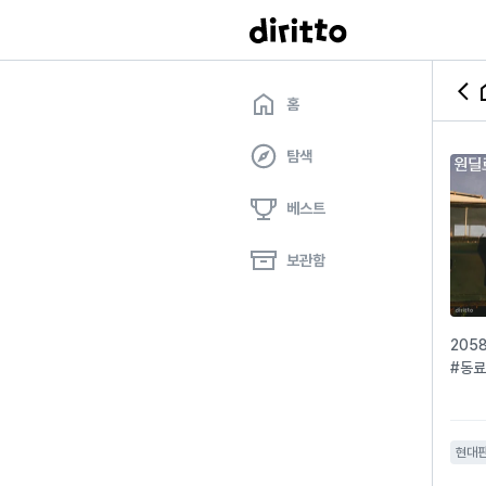
홈
탐색
베스트
보관함
205
#동료
현대