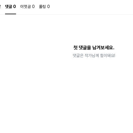
2
댓글
0
이멋공
0
롤링
0
첫 댓글을 남겨보세요.
댓글은 작가님께 힘이돼요!