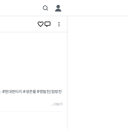
다. #현대판타지 #생존물 #쟁탈전/점령전
...더보기