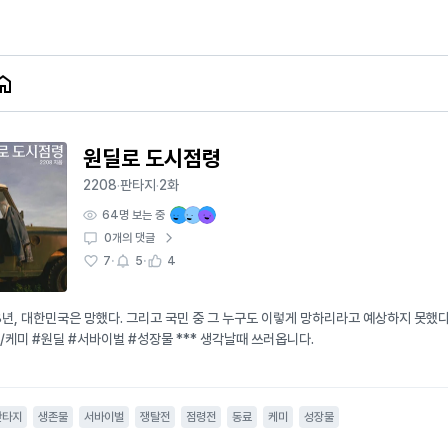
원딜로 도시점령
2208
판타지
2화
·
·
64
명 보는 중
0
개의 댓글
·
·
7
5
4
8년, 대한민국은 망했다. 그리고 국민 중 그 누구도 이렇게 망하리라고 예상하지 못했
/케미 #원딜 #서바이벌 #성장물 *** 생각날때 쓰러옵니다.
판타지
생존물
서바이벌
쟁탈전
점령전
동료
케미
성장물