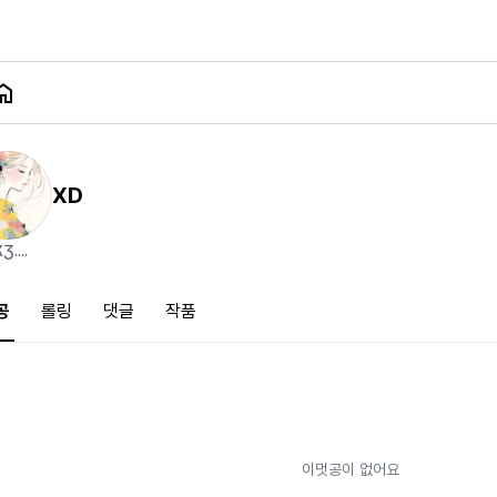
XD
̵Ʒ....
공
롤링
댓글
작품
이멋공이 없어요