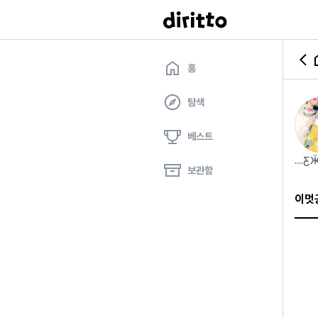
홈
탐색
베스트
....Ƹ̵Ӝ
보관함
이멋