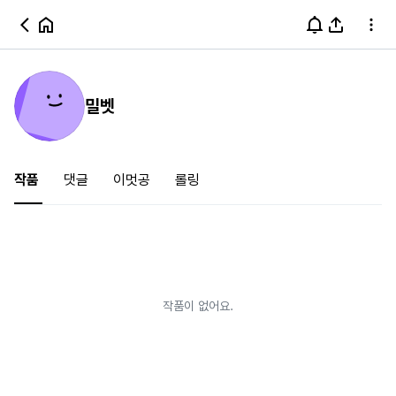
밀벳
작품
댓글
이멋공
롤링
작품이 없어요.