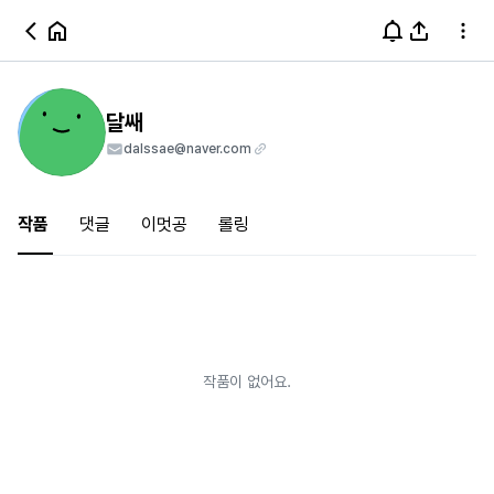
달쌔
dalssae@naver.com
작품
댓글
이멋공
롤링
작품이 없어요.