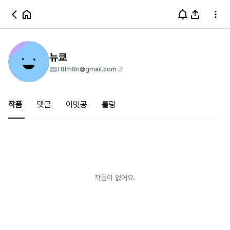
뉴쿄
f8lm8n@gmail.com
작품
댓글
이멋공
롤링
작품이 없어요.