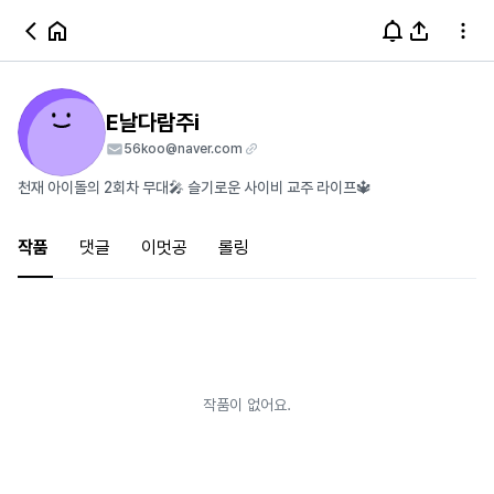
E날다람주i
56koo@naver.com
천재 아이돌의 2회차 무대🎤 슬기로운 사이비 교주 라이프🔱
작품
댓글
이멋공
롤링
작품이 없어요.