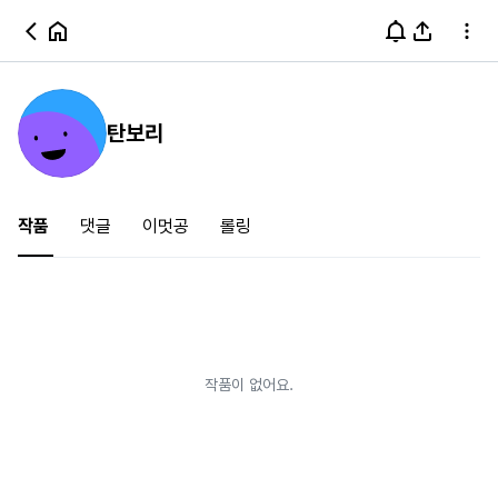
탄보리
작품
댓글
이멋공
롤링
작품이 없어요.