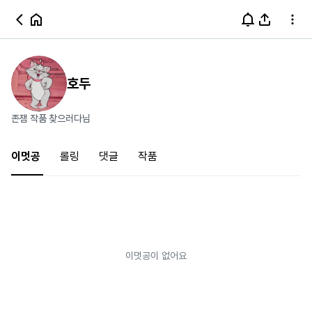
호두
존잼 작품 찾으러다님
이멋공
롤링
댓글
작품
이멋공이 없어요