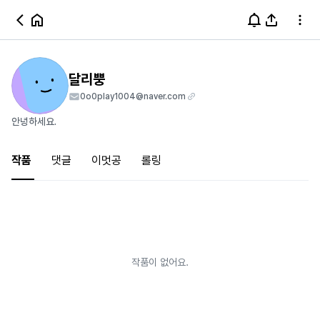
달리뿡
0o0play1004@naver.com
안녕하세요.
작품
댓글
이멋공
롤링
작품이 없어요.