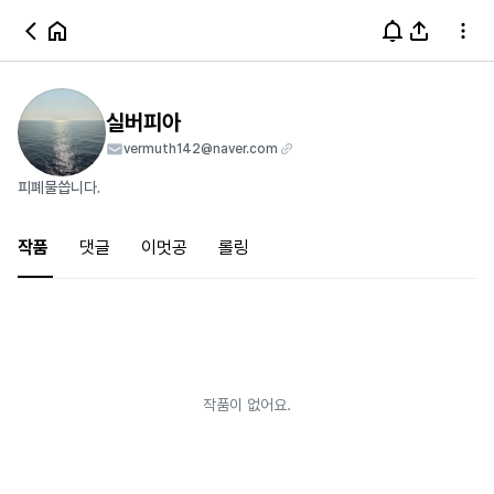
실버피아
vermuth142@naver.com
피폐물씁니다.
작품
댓글
이멋공
롤링
작품이 없어요.