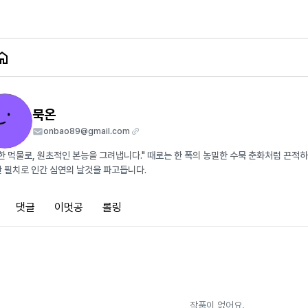
묵온
onbao89@gmail.com
한 먹물로, 원초적인 본능을 그려냅니다." 때로는 한 폭의 농밀한 수묵 춘화처럼 끈적
 필치로 인간 심연의 날것을 파고듭니다.
댓글
이멋공
롤링
작품이 없어요.