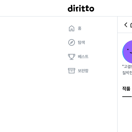
홈
탐색
베스트
"고결
보관함
질박한
작품