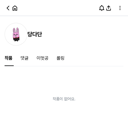
당다단
작품
댓글
이멋공
롤링
작품이 없어요.