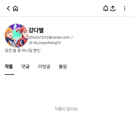
강다별
hdo1202@naver.com
da_byeolkang12
많은 별 중 하나일 뿐인
작품
댓글
이멋공
롤링
작품이 없어요.