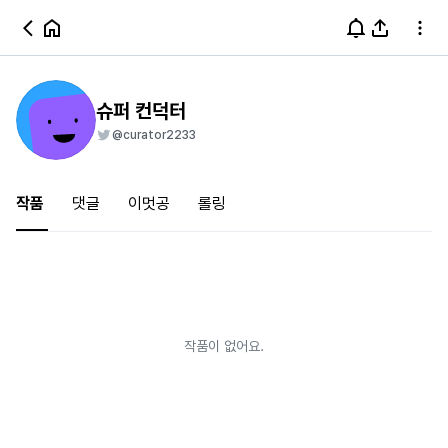
슈퍼 컨덕터
@curator2233
작품
댓글
이멋공
롤링
작품이 없어요.