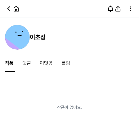
이초장
작품
댓글
이멋공
롤링
작품이 없어요.