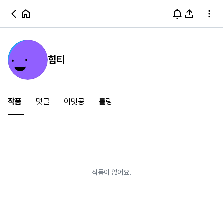
힙티
작품
댓글
이멋공
롤링
작품이 없어요.