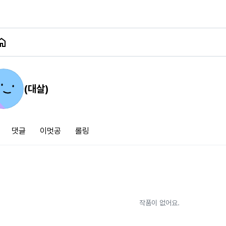
(대살)
댓글
이멋공
롤링
작품이 없어요.