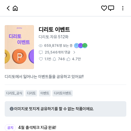
디리토 이벤트
디리토
자유
512화
·
·
659,874
명 보는 중
25,546
개의 댓글
·
·
1.1천
746
4.7만
디리토에서 일어나는 이벤트들을 공유하고 있어요!!
디리토_공식
디리토
이벤트
디리토이벤트
이미지로 멋지게 공유하기를 할 수 없는 작품이에요.
4월 출석체크 지급 완료!
공지