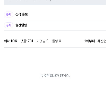
선을 집어 삼키기 시작하는데… “선 씨. 나는 아이 안 낳습니다. 우리 둘 아이를
잘 기를 관계도 아니고, 그럴 주변머리도 없으니까.” * 임지섭(공): 30대 중반의
한성건설 전무. 임준묵 회장의 차남으로 계산적이고 차가워보이는 인상에 비해
신작 홍보
공지
연기에 꽤나 능통하다. 임준묵 회장의 충실한 개새끼로서 한성건설의 더러운 일
처리를 도맡아 하고 있다. * 홍선(수): 어린 시절 아버지 도박 빚 대신 사찰로 팔
출간알림
공지
려간다. 그 이후 쭉 속세와 연을 끊고 사찰의 몸종 아닌 몸종으로 살아가다 임 전
무에게 팔려간다. 교육을 받지 못해 어리숙하지만 누구보다 곱고 바른 심성을
갖고 있다. 그리고 어렸을 때부터 절에서 지낸 탓에 타인과의 교류에 매우 덤덤
회차
106
댓글
731
이멋공
0
롤링
0
1화부터
최신순
한 편이다. #재벌공 #개아가공 #후회공 #알파공 #임신수 #도망수 #순진수 #
외유내강수 #가난수 #오메가수 #현대물 * 강압적인 장면이 있습니다. * 초반
모브가 잠시 나오나 동정수! 입니다. * 연재 중 키워드가 추가될 수 있습니다. *
e-mail: chaeyunikk@gmail.com
등록된 회차가 없어요.