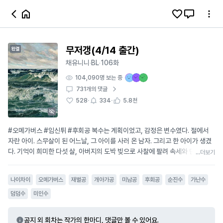
무저갱(4/14 출간)
채유니니
BL
106화
·
·
104,090
명 보는 중
731
개의 댓글
·
·
528
334
5.8천
#오메가버스 #임신튀 #후회공 복수는 계획이었고, 감정은 변수였다. 절에서
자란 아이. 스무살이 된 어느날, 그 아이를 사러 온 남자. 그리고 한 아이가 생겼
다. 기억이 희미한 다섯 살, 아버지의 도박 빚으로 사찰에 팔려 속세와 단절된 채
...더보기
절에서만 자라온 선. 그런 그의 앞에, “우리 아이 하나 만들죠.” 얼핏 듣기엔 정
중하기 짝이 없는 제안과 함께, 한성그룹의 임 전무라는 자가 사찰에 방문한다.
나이차이
오메가버스
재벌공
개아가공
미남공
후회공
순진수
가난수
이름뿐인 계약. 남자가 제안한 조건은 단 하나였다. 아이를 갖는 것. 그렇게 ‘씨
받이’라는 이름으로 시작된 강압적인 관계 속에서 선은 어딘가 모르게 다정히
덤덤수
미인수
제게 새로운 세상을 알려주는 남자에게 서서히 감정을 품게 되고, 그걸 깨닫기
무섭게 아이가 생긴다. 하지만 동시에 파도처럼 들이닥친 이면의 진실이 뒤늦게
공지 외 회차는 작가의 한마디, 댓글만 볼 수 있어요.