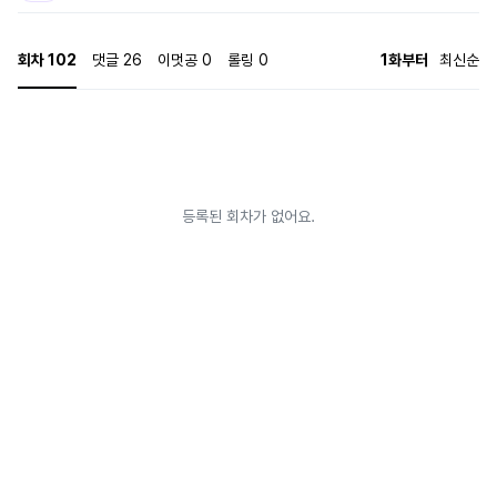
회차
102
댓글
26
이멋공
0
롤링
0
1화부터
최신순
등록된 회차가 없어요.