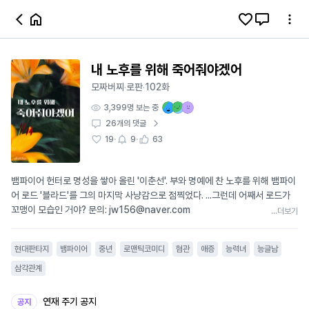
내 노후를 위해 죽어줘야겠어
모짜버찌
로판
102화
·
·
3,399
명 보는 중
26
개의 댓글
·
·
19
9
63
뱀파이어 헌터로 명성을 쌓아 올린 '이춘선'. 부와 명예에 찬 노후를 위해 뱀파이
어 로드 '블라드'를 그의 마지막 사냥감으로 점찍었다. ...그런데 어째서 로드가
꼬맹이 모습인 거야? 문의: jw156@naver.com
...더보기
현대판타지
뱀파이어
중년
로맨틱코미디
혐관
애증
능력녀
능글남
삼각관계
연재 주기 공지
공지