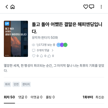
돌고 돌아 어쨌든 결말은 해피엔딩입니
다.
유빅하
판타지
50화
·
·
1,072
명 보는 중
0
개의 댓글
·
·
0
0
0
멸망한 세계, 한 행성이 파괴되는 순간, 그 마지막 찰나 나는 최후의 기회를 얻었
다.
회귀
던전
판타지
회차
50
댓글
0
이멋공
0
롤링
0
1화부터
최신순