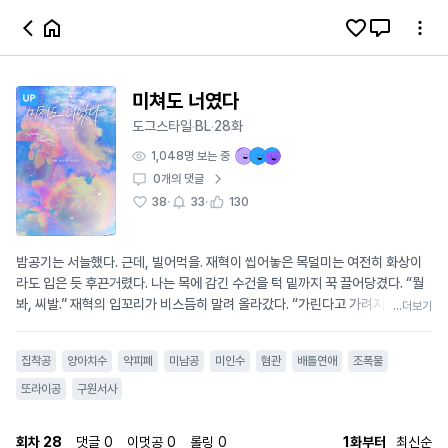
미쳐도 너였다
도그스타일
BL
28화
·
·
1,048
명 보는 중
0
개의 댓글
·
·
38
33
130
밤공기는 서늘했다. 근데, 빌어먹을. 재혁이 씹어놓은 목덜미는 여전히 화상이
라도 입은 듯 후끈거렸다. 나는 목에 감긴 수건을 턱 밑까지 꾹 끌어당겼다. “뭘
봐, 씨발.” 재혁의 입꼬리가 비스듬히 말려 올라갔다. “가린다고 가려지냐.” “…
...더보기
뭐?” “내가 남긴 건데.” 더럽게 재수 없는 명제였다. 도망치고 싶은데, 자꾸만 나
란히 걷게 된다. ……씨발, 좋아하는 것 같다. **강윤(수)｜17세** 사계절 내내
집착공
양아치수
약피폐
미남공
미인수
혐관
배틀연애
조폭물
삼디다스 슬리퍼만 신고 다니는 동네 양아치. 최대 폭력조직 두목의 혼외자로,
할머니가 운영하는 요정 ‘춘광’의 별채에서 산다. 싸움과 욕설에 능하며 배달 오
또라이공
구원서사
토바이 실력만큼은 전국구다. 먹을 것에 약하고 사랑에는 지독하게 눈치가 없
다. 어지간한 건 다 참아도 배고픈 건 못 참는다. **김재혁(공)｜18세** 잘생긴
회차
28
댓글
0
이멋공
0
롤링
0
1화부터
최신순