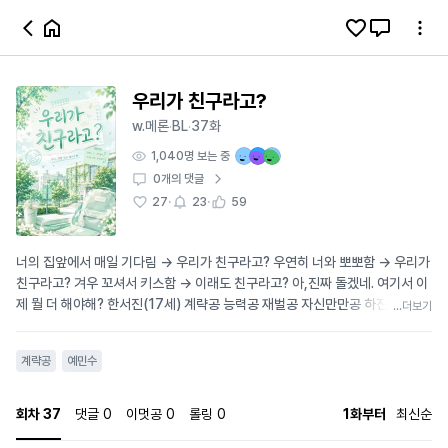
우리가 친구라고?
w.메론
BL
37화
·
·
1,040
명 보는 중
0
개의 댓글
·
·
27
23
59
너의 집앞에서 매일 기다림 → 우리가 친구라고? 우연히 너와 뽀뽀함 → 우리가
친구라고? 겨우 꼬셔서 키스함 → 이래도 친구라고? 아,진짜 돌겠네. 여기서 이
제 뭘 더 해야해? 한서진(17세) 계략공 능력공 재벌공 자신만만공 하진우(17
...더보기
세) 예민수 모범생수 lunar1433@naver.com 표지 : AI
계략공
예민수
회차
37
댓글
0
이멋공
0
롤링
0
1화부터
최신순