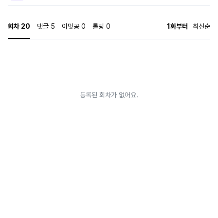
약혼을 제안한다. “파혼은, 세상을 지킨 후에만 가능한 것으로 하지.” - *화/토
연재 *표지: 상업적이용가능 소스(픽사베이) 활용하여 자체 제작 *작가 이메일:
hanmogeummore@gmail.com
회차
20
댓글
5
이멋공
0
롤링
0
1화부터
최신순
등록된 회차가 없어요.