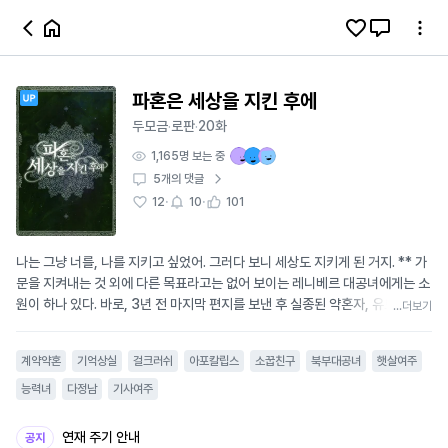
파혼은 세상을 지킨 후에
두모금
로판
20화
·
·
1,165
명 보는 중
5
개의 댓글
·
·
12
10
101
나는 그냥 너를, 나를 지키고 싶었어. 그러다 보니 세상도 지키게 된 거지. ** 가
문을 지켜내는 것 외에 다른 목표라고는 없어 보이는 레니베르 대공녀에게는 소
원이 하나 있다. 바로, 3년 전 마지막 편지를 보낸 후 실종된 약혼자, 유트반을
...더보기
되찾는 것. 마침내 그를 다시 만났을 때, 재회는 레니베르가 상상한 모습과는 너
무도 달랐다. “죄송하지만… 전혀 기억하지 못합니다.” 유트반은 실종 이전의 모
계약약혼
기억상실
걸크러쉬
아포칼립스
소꿉친구
북부대공녀
햇살여주
든 기억을 잃었다. 그 자신이 누구인지조차도. 지금껏 레니베르를 버티게 했던
그의 존재는 오직 그녀만의 것으로 남았다. “미안하지만, 기억을 못 한다고 약혼
능력녀
다정남
기사여주
이 없던 일이 되진 않아.” “…….” “내가 당신을 기억하니까.” 그럼에도 유트반을
놓을 수 없었던 그녀는 그가 기억을 되찾을 때까지 제 곁에 묶어두기 위해 계약
연재 주기 안내
공지