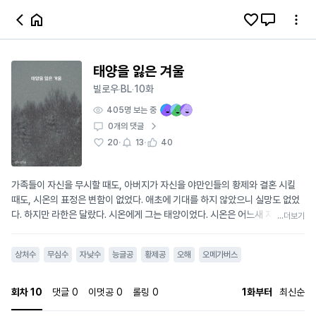
태양을 잃은 겨울
빌로우
BL
10화
·
·
405
명 보는 중
0
개의 댓글
·
·
20
13
40
가족들이 자신을 무시할 때도, 아버지가 자신을 야만인들의 황제와 결혼 시킬
때도, 시온의 표정은 변함이 없었다. 애초에 기대를 하지 않았으니 실망도 없었
다. 하지만 라한은 달랐다. 시온에게 그는 태양이었다. 시온은 어느새 자신의 삶
...더보기
속에 들어와서 빛을 비춰주는 라한에게 익숙해져 있었다. 그래서 태양이 떠나갔
을 때 비로소 겨울이 춥다는 것을 알게 되었다. "그러지 마셨어야죠." "부인." "제
상처수
무심수
자낮수
능글공
황제공
오해
오메가버스
편이라고는 이 세상에 폐하 하나뿐이었는데." firstwritestart@naver.com
회차
10
댓글
0
이멋공
0
롤링
0
1화부터
최신순