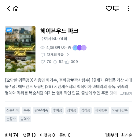
헤이븐우드 파크
뚜여사
BL
74화
·
·
4,358
명 보는 중
13
개의 댓글
·
·
70
52
309
[오만한 귀족공 X 하층민 화가수, 후회공❤짝사랑수] 19세기 유럽풍 가상 시대
물 *공 : 에드먼드 토링턴(26) 시렌세스터의 백작이자 바테라의 총독. 귀족의
명예와 작위를 목숨처럼 여기는 권위적인 인물. 출생에 엮인 추문 탓에 강박적
...더보기
으로 쾌락을 멀리하며, 어릴 적 부친의 학대로 인해 지독한 불면과 악몽에 시달
린다. 부친을 뛰어넘는 권력을 손에 쥐고자 수단과 방법을 가리지 않는다. *수 :
신분차이
복수
왕족/귀족
후회공
상처공
집착공
짝사랑수
외유내강수
앨 화이트(23) 빈민굴 고아 출신 초상화 도제. 뛰어난 그림 실력과 인상적인 대
상을 그림처럼 기억하는 능력 탓에 스승의 그림을 대신 그리며 착취당한다. 불
순정수
능력수
우한 처지에 순응하며 유쾌함을 잃지 않고 씩씩하게 살아가고 있다. 아름다운
것을 보면 그리고 싶은 욕구를 주체하지 못한다. ==== 스승의 조수로 헤이븐우
회차
74
댓글
13
이멋공
0
롤링
0
1화부터
최신순