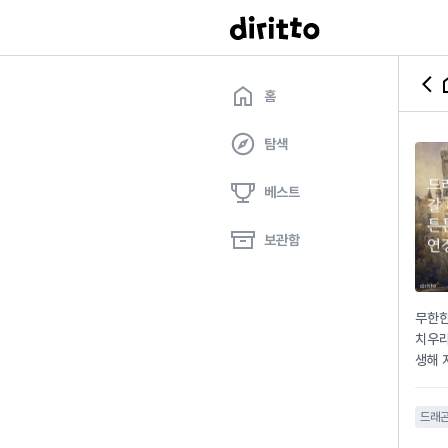
홈
탐색
베스트
보관함
무한한
치우라
생해 
자신의
며 무
드래
느 날
감 가