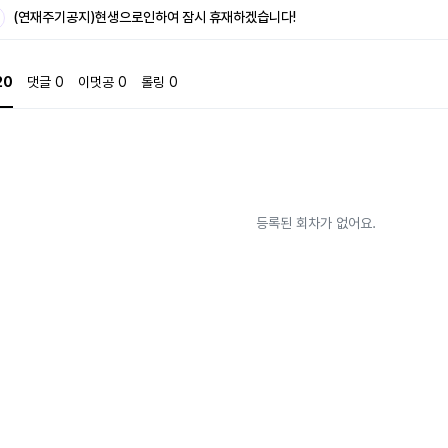
아이일 뿐. 다프네는 이 기특한 아이의 멱살을 잡고 자신의 모든 사냥 지식을 전파하기 위
(연재주기공지)현생으로인하여 잠시 휴재하겠습니다!
그렇게 하는 게 아닙니다." 정체를 숨긴 '신의 보좌' 다프네와, 그녀를 볼 수록 점점 인
테오필로스. 필멸자와 불멸자가 만나 거침없는 드래곤 방역 출장을 다니는 이야기. pysge
20
댓글
0
이멋공
0
롤링
0
등록된 회차가 없어요.