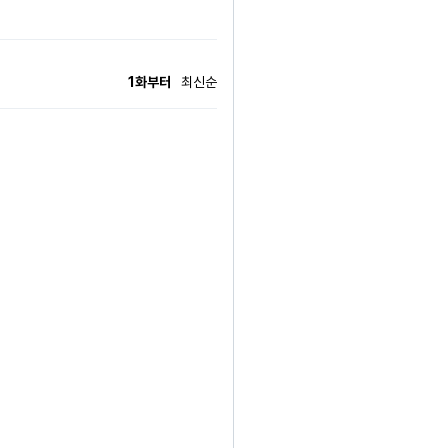
한 갖은 훈수를 둔다. "전하, 드래곤 사
간이 아닌 듯한 기시감을 느끼는 '제국의 방
o@naver.com
1화부터
최신순