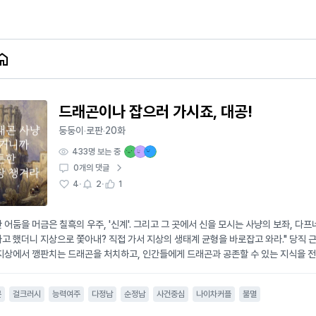
드래곤이나 잡으러 가시죠, 대공!
둥둥이
로판
20화
·
·
433
명 보는 중
0
개의 댓글
·
·
4
2
1
 어둠을 머금은 칠흑의 우주, '신계'. 그리고 그 곳에서 신을 모시는 사냥의 보좌, 다프
고 했더니 지상으로 쫓아내? 직접 가서 지상의 생태계 균형을 바로잡고 와라." 당직 
지상에서 깽판치는 드래곤을 처치하고, 인간들에게 드래곤과 공존할 수 있는 지식을 전하기
 정략결혼 상대라며 열아홉 살 연하 갓난아기 황태자를 들이대지를 않나, 제국의 황제는
기는 만지는 것조차 못하게 한다! 한시라도 빨리 업무를 마치고 환장할 것 같은 제국을 
곤
걸크러시
능력여주
다정남
순정남
사건중심
나이차커플
불멸
 제국의 방패라 불리는 초월자, '테오필로스 윈터홀드' 대공이 나타난다. "다프네님, 위험
로막지 말고 비키셔요......" 제국의 유일한 초월자이자 제국의 방패라는 테오필로스지만,