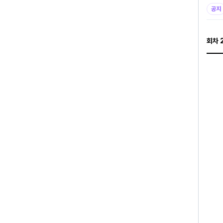
특한 
공지
냥은 
패' 
회차