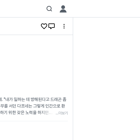
네. "내가 일하는 데 방해된다고 드래곤 좀
근무를 서던 다프네는 그렇게 인간으로 환
 위한 갖은 노력을 하지만...... 갑자기
...더보기
 다프네를 '온실 속 꽃'처럼 귀하게 여기
떠나 신계로 복귀하고 싶은 그녀 앞에, 어
하니 제 뒤에 계십시오." "전하나 제 사냥
 다프네가 보기엔 그저 검 좀 잘 쓰는 기