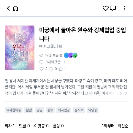
미궁에서 돌아온 원수와 강제협업 중입
니다
빠삐코
BL
1화
·
·
19
명 보는 중
0
개의 댓글
·
·
2
0
1
전 용사 서지완 이세계에서는 세상을 구했다. 마왕도 죽여 봤고, 마귀 떼도 베어
봤지만, 역시 제일 무서운 건 월세와 납기였다. 그런 지완의 평범하고 팍팍한 현
생이 갑자기 미쳐 돌아간다? "서지완 씨." 낙하산 타고 내려온, 이세계에서 적으
...더보기
로 맞섰고, 끝내 지완의 손으로 미궁에 처박힌 남자. 카이언 베른 제가 더 이상
용사가 아닌 것처럼, 상대 역시 더 이상 이세계에 두고 온 원수가 아니다. 그는
역차원이동
혐관
강공
강수
외국인공
용사수
악당공
상사다. #현대판타지BL #이세계귀환 #역차원이동 #전용사수 #미궁생환공 #
원수재회 #혐관재회 #집착공 #원수공 #생계형수 #현장직수 #무력너프수 #
전투본능수 #현대생존물
회차
1
댓글
0
이멋공
0
롤링
0
1화부터
최신순