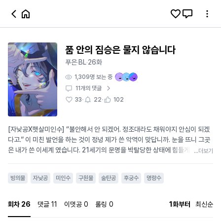
품 안의 짐승은 물지 않습니다
푸은
BL
26화
·
·
1,309
명 보는 중
11
개의 댓글
·
·
33
22
102
[자낮공X햇살미인수] “불안해서 안 되겠어. 정조대라도 채워야지 안심이 되겠
다고.” 이 미친 발언을 하는 것이 정녕 제가 쓴 악역이 맞답니까. 눈을 뜨니 그곳
은 내가 쓴 이세계 였습니다. 21세기의 문명을 박탈당한 상태에 힘들게 적응을
...더보기
했더니, 설정한 적도 없는 시스템 창까지 나타난다. [▶ 새로운 메시지가 1건 도
착했습니다.] 시스템이 전달해 준 메시지는 술탄 요제프의 비명이었다. 요제프
빙의물
자낮공
미인수
구원물
술탄공
후궁수
명랑수
이븐 알투바라, 바로 자신이 만든 악역. 내가 설정한 배경 때문에 고통받고 있다
는 것은 알겠지만 지금은 내 코가 석 자잖아. 그렇게 열심히 외면하려 들었건만
매일 밤 들리는 비명에 하피르는 항복했다. “...내 업보니까 조금만 도와주자.” 그
회차
26
댓글
11
이멋공
0
롤링
0
1화부터
최신순
한마디가 모든 일의 시작이었다. 내가 구해준 업보가 나한테 집착하기 시작했