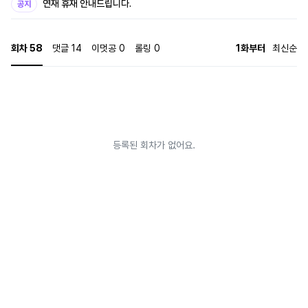
연재 휴재 안내드립니다.
공지
회차
58
댓글
14
이멋공
0
롤링
0
1화부터
최신순
등록된 회차가 없어요.