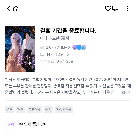
결혼 기간을 종료합니다.
다디아
로판
58화
·
·
2,047
명 보는 중
14
개의 댓글
·
·
11
8
308
이닉스 제국에는 특별한 법이 존재한다. 결혼 유지 기간 20년. 20년이 지나면
모든 부부는 관계를 연장할지, 종료할 지를 선택할 수 있다. 사람들은 그것을 ‘재
혼법’이라 불렀다. 누군가는 새로운 사랑을 찾고, 누군가는 더 나은 혼맥을 원하
...더보기
며, 누군가는 더 높은 계급과 재산을 위해 다시 결혼했다. 제국은 지금 재혼에 열
광하고 있었다. 그리고 그 거대한 혼인 시장의 중심에는 황실 최연소 2급 혼인
결혼
재혼
북부대공
귀족
가상시대물
설계사, 세라티 공작부인 메리엔 세라티가 있었다. 온갖 인간 군상이 그녀를 찾
아오는데... 문의: khyfighting@naver.com 표지 : AI로 제작(chat gpt)
📢 연재 중단 안내
공지