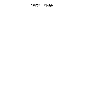
시는 첫사랑을 놓칠 생각이 없다. #알파공
1화부터
최신순
종업원이자 (예비) 바텐더. 형질인에 대한
성격을 가지고 있다. 그 점이 오히려 좋다
임신수 #도망수 * 표지 출처 : 캔바 *
777@gmail.com(BL소설 추천하는 메