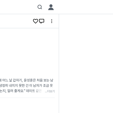
 어느 날 갑자기, 윤성훈은 처음 보는 남
냉정히 내치지 못한 건 이 남자가 조금 웃
는지, 알려 줄게요.” 데이트 같은 걸 하고
...더보기
본이고.” 히트도 같이 보내게 되던데. 문제
, 하루아침에 임신한 오메가가 되었다. 편
해 상경했다. 우연 같은 필연을 믿는데, 그건
테일바에서 첫사랑을 만난다. 그런데 첫사