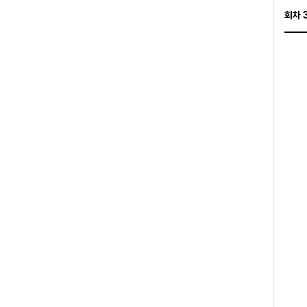
랑이 
회차
#미인
편견이
는 남
<청학
일 보