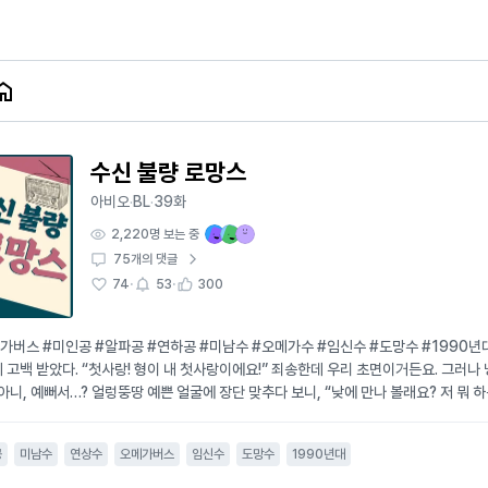
수신 불량 로망스
아비오
BL
39화
·
·
2,220
명 보는 중
75
개의 댓글
·
·
74
53
300
가버스 #미인공 #알파공 #연하공 #미남수 #오메가수 #임신수 #도망수 #1990년대
 고백 받았다. “첫사랑! 형이 내 첫사랑이에요!” 죄송한데 우리 초면이거든요. 그러나 
 아니, 예뻐서…? 얼렁뚱땅 예쁜 얼굴에 장단 맞추다 보니, “낮에 만나 볼래요? 저 뭐 하
. 또 데이트를 하다 보니, “러트 온 알파랑, 히트 온 오메가가 만나면.” “배 맞는 건 기
 결과가 꿈에도 생각하지 못한 것이었다. “임신입니다.” 24년 동안 베타인 척 살았는데
공
미남수
연상수
오메가버스
임신수
도망수
1990년대
득한 서울. 그 속에서 조용히 사는 건 이제 글렀다. 공 : 전준(20세) - 대학 입학을 위
로 첫사랑 때문이다. 하늘이 보우하사 간절한 믿음이 통한 모양인지, 우연히 들른 칵