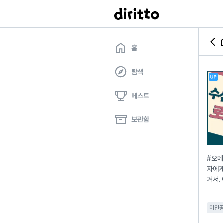
홈
탐색
베스트
보관함
#오메
자에게
겨서.
있더라
는 그
미인
견 가
전적으