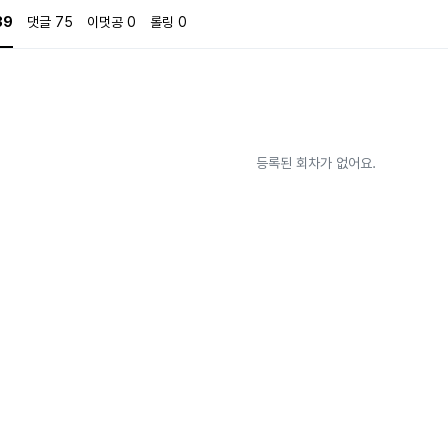
나를 기억하지 못한다면? 상관없다. 사랑은 몇 번이고 다시 쓰면 되니까. 다만 이제 다
39
댓글
75
이멋공
0
롤링
0
공 #동정공 #순애공 #계속예쁘려고노력하공 수 : 윤성훈(24세) - 칵테일바 D.D의 
 가득한 서울에서, 베타인 척 열심히 살아남고 있다. 친해질수록 무뚝뚝해지는 희한한 
자를 만난 기점으로 인생이 송두리째 뒤바뀐다. #오메가수 #미남수 #공이었수 #얼빠수 #
동 로망스>의 연작이나, 연작을 읽지 않으셔도 무방합니다. * 작가 메일 : abyoabyo
내셔도 됨 * 계약작입니다.
등록된 회차가 없어요.