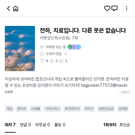
전하, 치료입니다. 다른 뜻은 없습니다
카펫장인목수영
BL
7화
·
·
168
명 보는 중
0
개의 댓글
·
·
8
5
3
이상하게 섞여버린 짭조선시대 게임 속으로 빨려들어간 강지명. 만져야만 치료
할 수 있는 초보의원 강지명이 어의가 되기까지! tagpower77513@naver.
com
...더보기
게임
판타지
시대물
가이드버스
퓨전판타지
미인수
일편단심공
상태창
회차
7
댓글
0
이멋공
0
롤링
0
1화부터
최신순