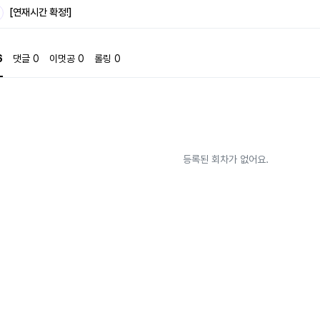
 그와 동료들이 만들어나가는 또다른 전설의 이야기이다.
[연재시간 확정!]
6
댓글
0
이멋공
0
롤링
0
등록된 회차가 없어요.