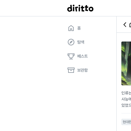
홈
탐색
베스트
보관함
인류는
사능에
있었으
해내기
나타난
현대
수집하
들을 