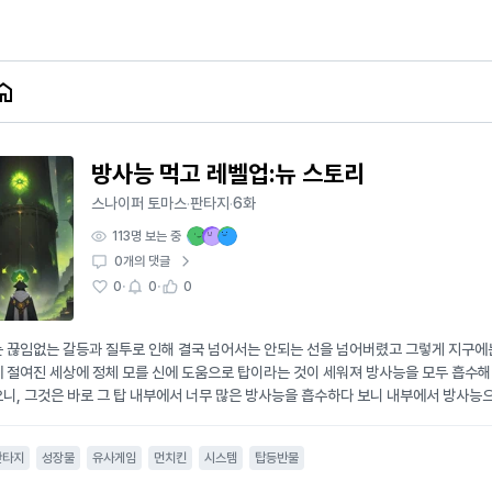
방사능 먹고 레벨업:뉴 스토리
스나이퍼 토마스
판타지
6화
·
·
113
명 보는 중
0
개의 댓글
·
·
0
0
0
 끊임없는 갈등과 질투로 인해 결국 넘어서는 안되는 선을 넘어버렸고 그렇게 지구에
 절여진 세상에 정체 모를 신에 도움으로 탑이라는 것이 세워져 방사능을 모두 흡수해
니, 그것은 바로 그 탑 내부에서 너무 많은 방사능을 흡수하다 보니 내부에서 방사
 시작한다. 더이상 지체하다가는 방사능 괴물들이 세상에 풀려나가 방사능 탑이 무너져
 것이 신이 유일하게 방사능 면역이라는 능력을 준 남자가 나타난다. 그의 이름은, 
판타지
성장물
유사게임
먼치킨
시스템
탑등반물
여 캐립머들을 소환해 싸울 수 있게하는 즉, 게임 시스템과 비슷한 능력을 준 것이다. 
클리어하면서 탑의 최상층에 도달해 탑을 정화하는것. 그는 인류를 위해, 지구를 위해, 