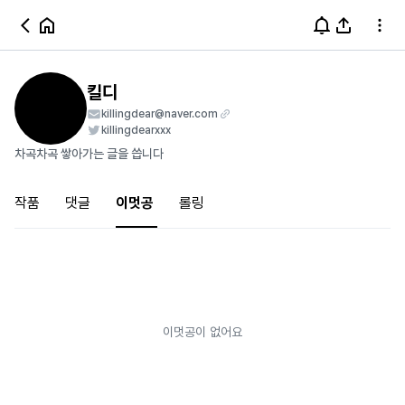
킬디
killingdear@naver.com
killingdearxxx
차곡차곡 쌓아가는 글을 씁니다
작품
댓글
이멋공
롤링
이멋공이 없어요