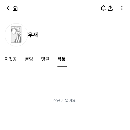
우재
이멋공
롤링
댓글
작품
작품이 없어요.