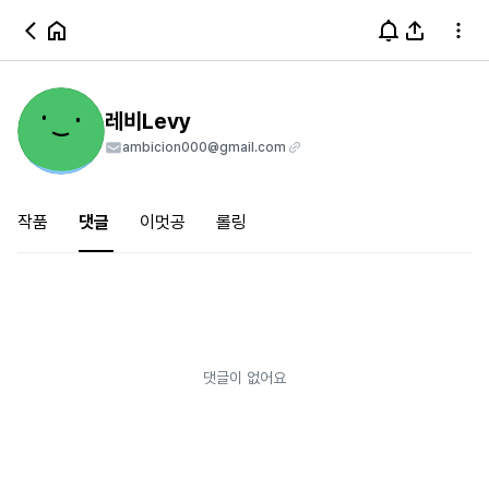
레비Levy
ambicion000@gmail.com
작품
댓글
이멋공
롤링
댓글이 없어요