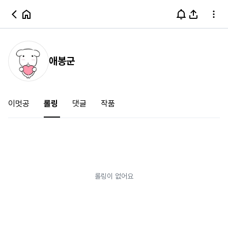
애봉군
이멋공
롤링
댓글
작품
롤링이 없어요