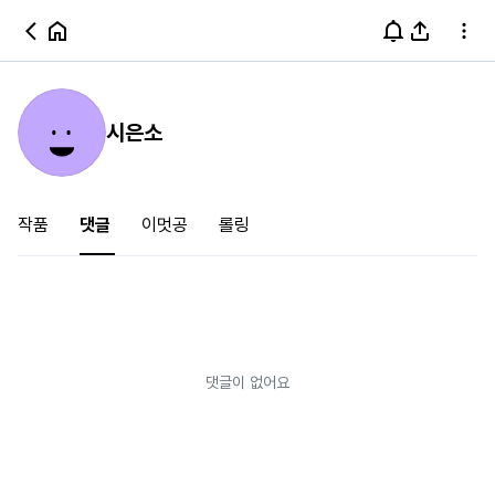
시은소
작품
댓글
이멋공
롤링
댓글이 없어요