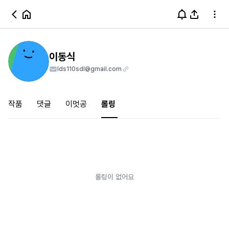
이동식
lds110sdl@gmail.com
작품
댓글
이멋공
롤링
롤링이 없어요