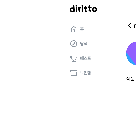
홈
탐색
베스트
보관함
작품