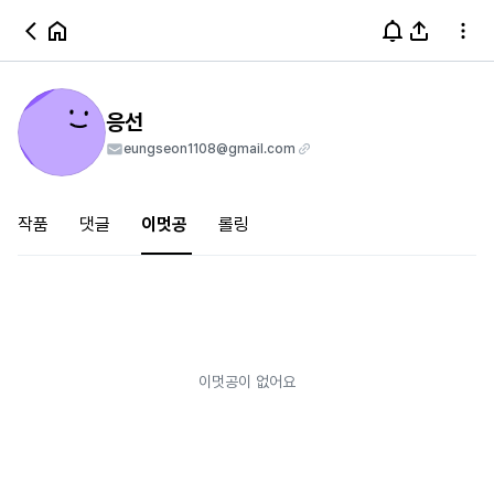
응선
eungseon1108@gmail.com
작품
댓글
이멋공
롤링
이멋공이 없어요